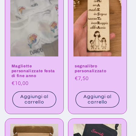
Magliette
segnalibro
personalizzate festa
personalizzato
di fine anno
Prezzo
€7,50
Prezzo
€10,00
di
di
listino
Aggiungi al
Aggiungi al
listino
carrello
carrello