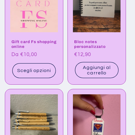
Gift card Fs shopping
Bloc notes
online
personalizzato
Prezzo
Da €10,00
Prezzo
€12,90
di
di
Aggiungi al
listino
listino
Scegli opzioni
carrello