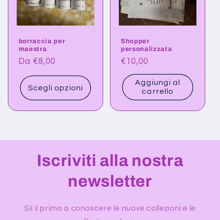
borraccia per
Shopper
maestra
personalizzata
Prezzo
Da €8,00
Prezzo
€10,00
di
di
Aggiungi al
listino
listino
Scegli opzioni
carrello
Iscriviti alla nostra
newsletter
Sii il primo a conoscere le nuove collezioni e le