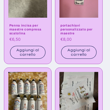
Penna incisa per
portachiavi
maestre compresa
personalizzato per
scatolina
maestre
Prezzo
€6,50
Prezzo
€8,00
di
di
Aggiungi al
Aggiungi al
listino
listino
carrello
carrello