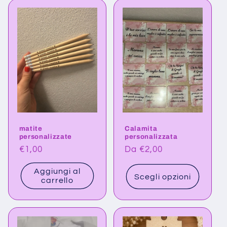
l
e
z
i
o
n
matite
Calamita
e
personalizzate
personalizzata
Prezzo
€1,00
Prezzo
Da €2,00
:
di
di
Aggiungi al
listino
listino
Scegli opzioni
carrello