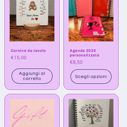
Cornice da tavolo
Agenda 2026
personalizzata
Prezzo
€15,00
Prezzo
€8,50
di
di
listino
Aggiungi al
listino
Scegli opzioni
carrello